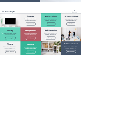
"
Ons ‘Welcome to the family’
boekje helpt nieuwe
medewerkers om snel wegwijs te
worden binnen ons bedrijf. Ze
leren iets over onze
geschiedenis,
organisatiestructuur, onze
purpose en hoe wij deze samen