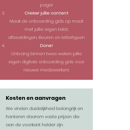
pager
Creëer jullie content
Maak de onboarding gids op maat
met jullie eigen tekst,
afbeeldingen, kleuren en lettertypen
Done!
Ontvang binnen twee weken jullie
eigen digitale onboarding gids voor
nieuwe medewerkers
Kosten en aanvragen
We vinden duidelijkheid belangrijk en
hanteren daarom vaste prijzen die
aan de voorkant helder zijn.