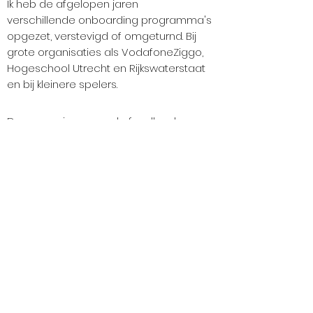
Ik heb de afgelopen jaren
verschillende onboarding programma's
opgezet, verstevigd of omgeturnd. Bij
grote organisaties als VodafoneZiggo,
Hogeschool Utrecht en Rijkswaterstaat
en bij kleinere spelers.
Deze ervaringen, en de feedback van
tientallen nieuwe medewerkers over hun
onboarding periode, zet ik nu in om het
voor jou makkelijker te maken een
professioneel onboarding programma
te realiseren. Je kunt ten slotte niet overal
de expert in zijn.