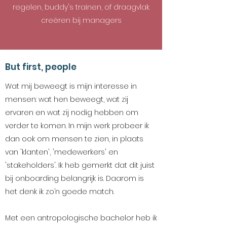
regelen, buddy's trainen, of draagvlak
creëren bij managers
But first, people
Wat mij beweegt is mijn interesse in
mensen: wat hen beweegt, wat zij
ervaren en wat zij nodig hebben om
verder te komen. In mijn werk probeer ik
dan ook om mensen te zien, in plaats
van 'klanten', 'medewerkers' en
'stakeholders'. Ik heb gemerkt dat dit juist
bij onboarding belangrijk is. Daarom is
het denk ik zo’n goede match.
Met een antropologische bachelor heb ik